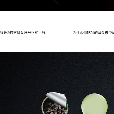
绿爱®官方抖音账号正式上线
为什么你吃到的薄荷糖中