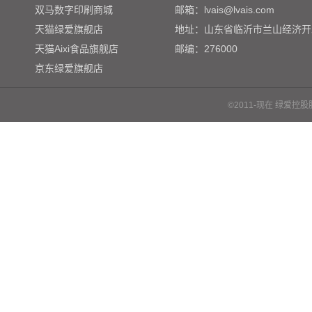
双马数字印刷商城
邮箱：lvais@lvais.com
天猫绿爱旗舰店
地址：山东省临沂市兰山经济开
天猫Aixi食品旗舰店
邮编：276000
京东绿爱旗舰店
©2011-现在 绿爱控股