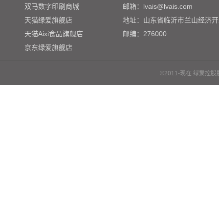
双马数字印刷商城
邮箱：lvais@lvais.com
天猫绿爱旗舰店
地址：山东省临沂市兰山经济开
天猫Aixi食品旗舰店
邮编：276000
京东绿爱旗舰店
©2011-现在 绿爱控股