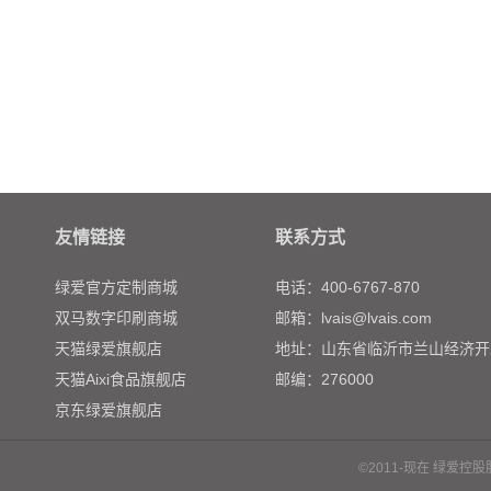
友情链接
联系方式
绿爱官方定制商城
电话：400-6767-870
双马数字印刷商城
邮箱：lvais@lvais.com
天猫绿爱旗舰店
地址：山东省临沂市兰山经济开
天猫Aixi食品旗舰店
邮编：276000
京东绿爱旗舰店
©2011-现在 绿爱控股